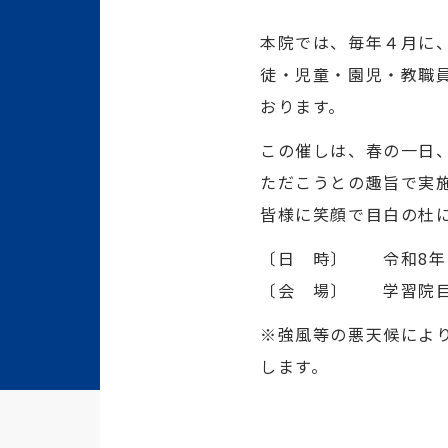
本院では、毎年４月に
徒・児童・園児・教職
おります。
この催しは、春の一日
ただこうとの趣旨で実
皆様に笑顔で目白の杜
〔日 時〕 令和8年４
〔会 場〕 学習院目
※強風等の悪天候によ
します。