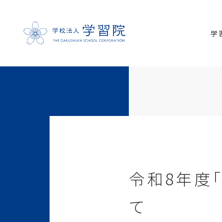
学
令和8年度
て